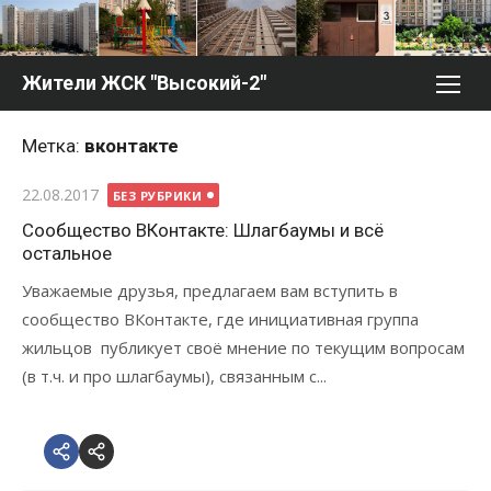
Перейти
к
содержимому
Жители ЖСК "Высокий-2"
Метка:
вконтакте
Опубликовано
22.08.2017
БЕЗ РУБРИКИ
Сообщество ВКонтакте: Шлагбаумы и всё
остальное
Уважаемые друзья, предлагаем вам вступить в
сообщество ВКонтакте, где инициативная группа
жильцов публикует своё мнение по текущим вопросам
(в т.ч. и про шлагбаумы), связанным с...
VK.com
Email