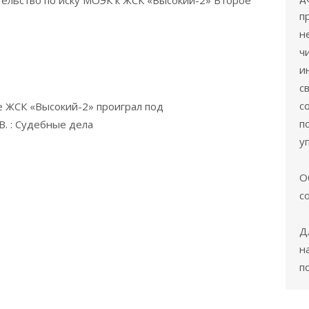
ельство по иску МОЭК к ЖСК «Высокий-2» Второе
п
н
ч
и
с
с
 ЖСК «Высокий-2» проиграл под
п
В. : Судебные дела
у
О
с
Д
н
п