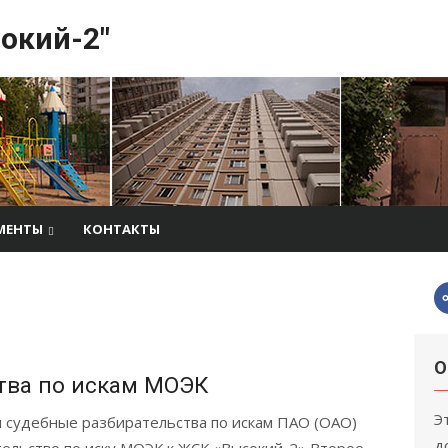
окий-2"
МЕНТЫ
КОНТАКТЫ
О
тва по искам МОЭК
Э
 судебные разбирательства по искам ПАО (ОАО)
д