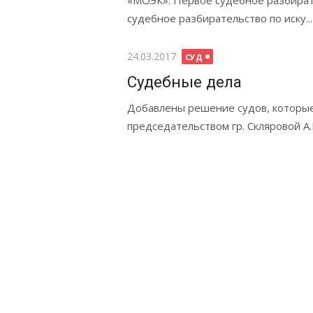
«МОЭК»: Первое судебное разбират
судебное разбирательство по иску...
Опубликовано
24.03.2017
СУД
Судебные дела
Добавлены решение судов, которые
председательством гр. Скляровой А.