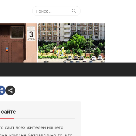
Поиск
Поиск
по:
VK.com
Email
 сайте
то сайт всех жителей нашего
ома, кому не безразлично то, что