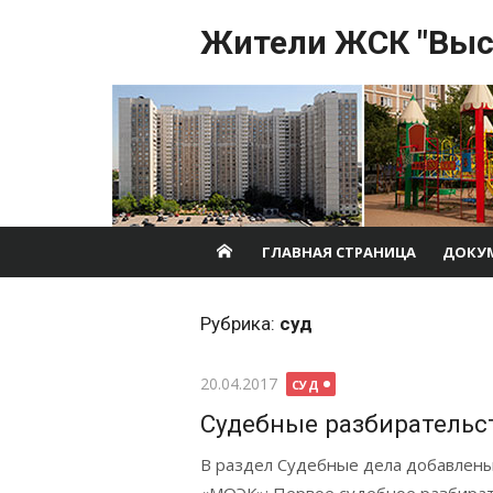
Перейти
Жители ЖСК "Выс
к
содержимому
ГЛАВНАЯ СТРАНИЦА
ДОКУ
Рубрика:
суд
Опубликовано
20.04.2017
СУД
Судебные разбирательс
В раздел Судебные дела добавлены