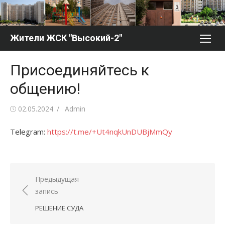
Перейти
к
содержимому
Жители ЖСК "Высокий-2"
Присоединяйтесь к
общению!
Опубликовано
Автор
02.05.2024
Admin
Telegram:
https://t.me/+Ut4nqkUnDUBjMmQy
Навигация
Предыдущая
запись
по
записям
РЕШЕНИЕ СУДА